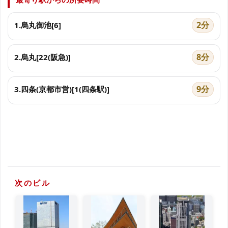
2分
1.烏丸御池[6]
8分
2.烏丸[22(阪急)]
9分
3.四条(京都市営)[1(四条駅)]
次のビル