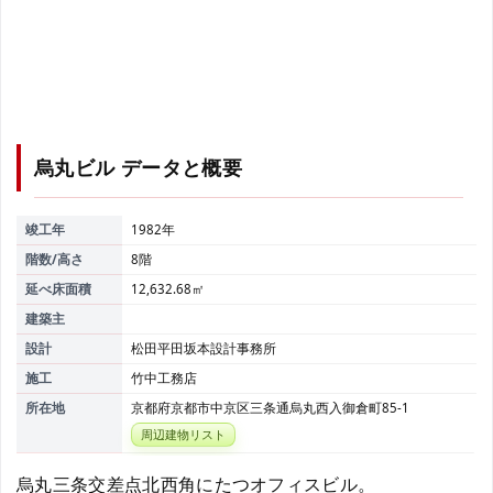
烏丸ビル
データと概要
竣工年
1982年
階数/高さ
8階
延べ床面積
12,632.68㎡
建築主
設計
松田平田坂本設計事務所
施工
竹中工務店
所在地
京都府京都市中京区三条通烏丸西入御倉町85-1
周辺建物リスト
烏丸三条交差点北西角にたつオフィスビル。