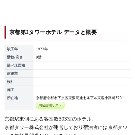
京都第2タワーホテル
データと概要
竣工年
1973年
階数/高さ
8階
延べ床面積
建築主
設計
施工
所在地
京都府京都市下京区東洞院通七条下ル東塩小路町570-1
周辺建物リスト
京都駅東側にある客室数303室のホテル。
京都タワー株式会社が運営しており宿泊者には京都タワ