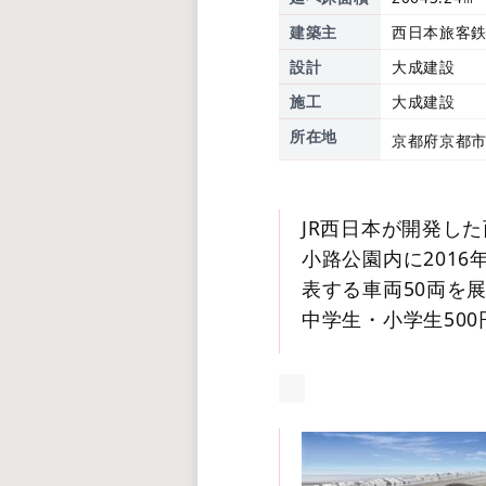
建築主
西日本旅客
設計
大成建設
施工
大成建設
所在地
京都府京都
JR西日本が開発し
小路公園内に2016
表する車両50両を展
中学生・小学生50