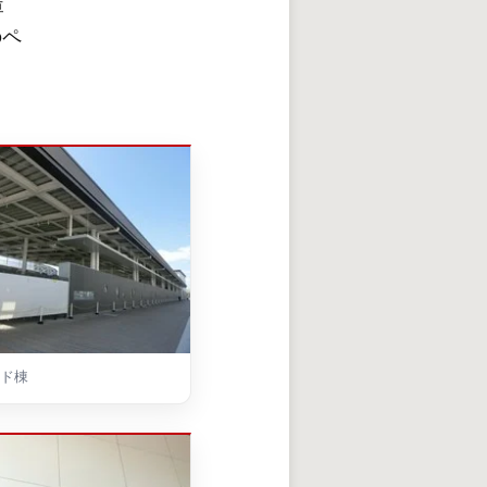
庫
のペ
ド棟