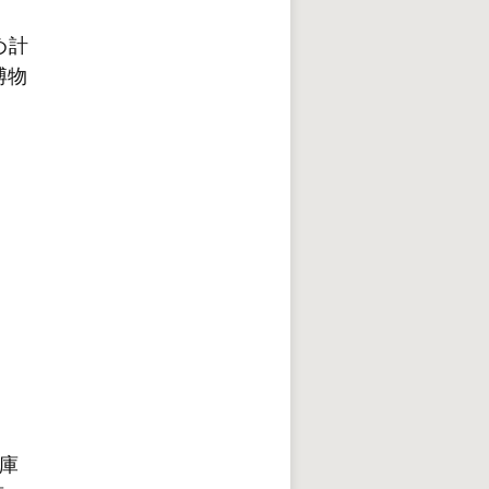
め計
博物
庫