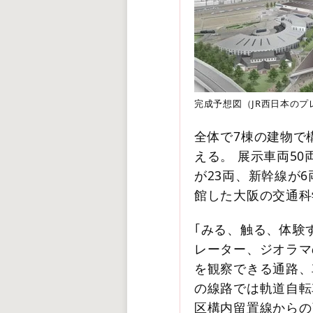
完成予想図（JR西日本のプ
全体で7棟の建物で
える。 展示車両5
が23両、新幹線が6
館した大阪の交通科
｢みる、触る、体験
レーター、ジオラマ
を観察できる通路、
の線路では軌道自転
区構内留置線からの