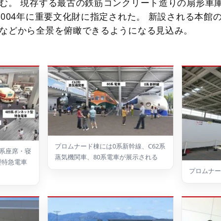
む。 現存する最古の鉄筋コンクリート造りの扇形車
2004年に重要文化財に指定された。 新設される本館
などから全景を俯瞰できるようになる見込み。
プロムナード棟には0系新幹線、C62系
1系座席・寝
蒸気機関車、80系電車が展示される
型特急電車
プロムナー