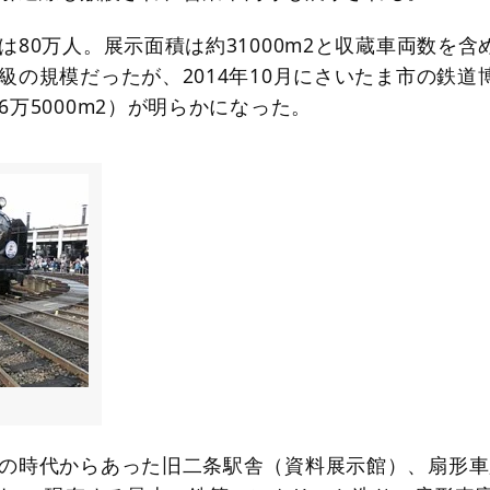
80万人。展示面積は約31000m2と収蔵車両数を含
級の規模だったが、2014年10月にさいたま市の鉄道
万5000m2）が明らかになった。
）
の時代からあった旧二条駅舎（資料展示館）、扇形車