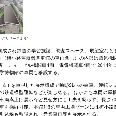
レスリリースより）
構成され鉄道の学習施設、調査スペース、展望室など
0両（梅小路蒸気機関車館の車両含む）の内訳は蒸気機
両、ディーゼル機関車4両、電気機関車4両で 2014年
学博物館の車両も移設する。
する｣ を重視した展示構成で動態SLへの乗車、運転シ
の鉄道模型運転などが楽しめる。 ほかにも車両の屋
車両嵩上げ展示など見せ方にも工夫を凝らす。長さ7
車も操縦可能。本館1階の車両工場ゾーンには梅小路
引込線も敷設され、営業車両等も展示される。