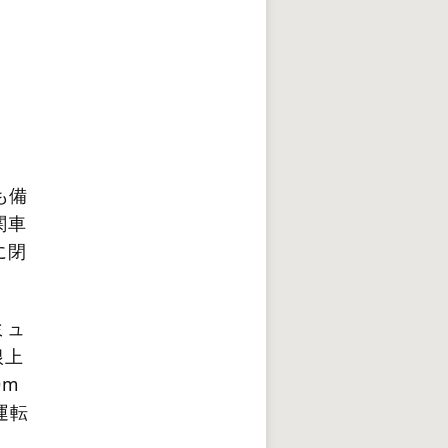
も備
関車
に閉
ミュ
根上
0m
運転