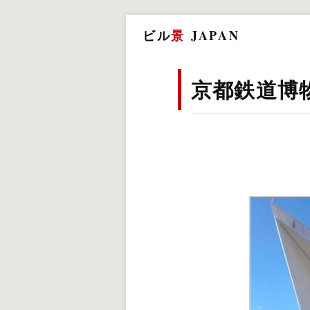
ビル
景
JAPAN
京都鉄道博