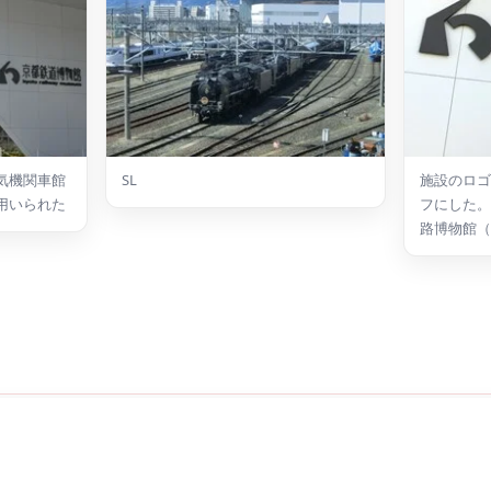
気機関車館
SL
施設のロゴ
用いられた
フにした。
路博物館（