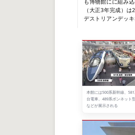
も博物館にに組み込
（大正3年完成）は
デストリアンデッキ
本館には500系新幹線、58
台電車、489系ボンネット
などが展示される