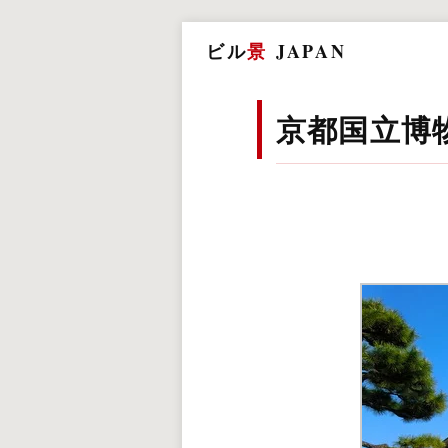
ビル
景
JAPAN
京都国立博