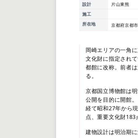
設計
片山東熊
施工
所在地
京都府京都市
岡崎エリアの一角に
文化財に指定されて
都館に改称。前者は
る。
京都国立博物館は明
公開を目的に開館。
経て昭和27年から
点、重要文化財18
建物設計は明治期に