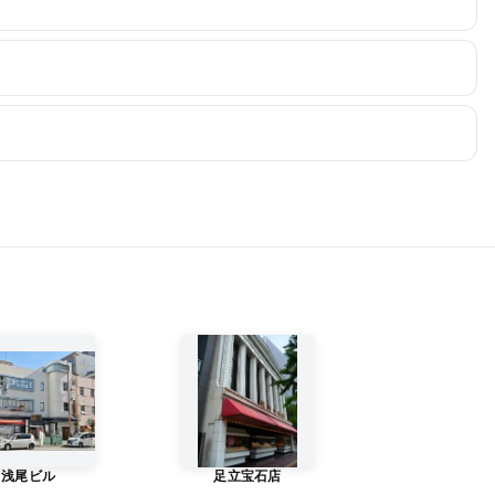
浅尾ビル
足立宝石店