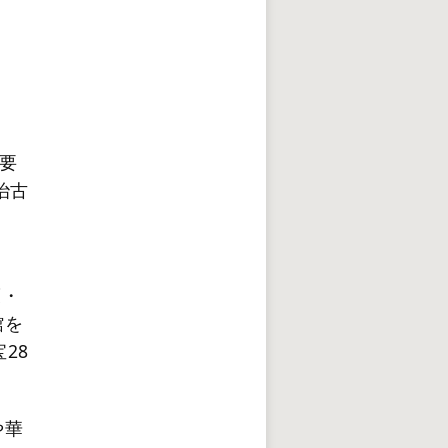
要
治古
護・
館を
28
や華