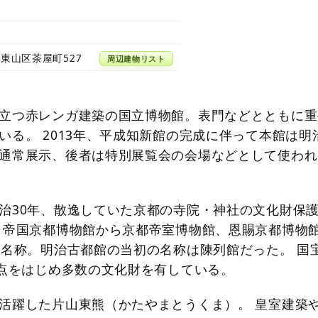
東山区茶屋町527
周辺建物リスト
立つ赤レンガ建築の国立博物館。表門などとともに重
いる。 2013年、平成知新館の完成に伴って本館は明
通常展示、後者は特別展覧会の会場などとして使われ
治30年、散逸していた京都の寺院・神社の文化財保
 帝国京都博物館から京都帝室博物館、恩賜京都博物
現名称。明治古都館の当初の名称は陳列館だった。 国宝
3点をはじめ多数の文化財を有している。
活躍した片山東熊（かたやまとうくま）。 皇室建築