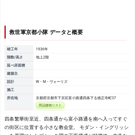
救世軍京都小隊
データと概要
竣工年
1936年
階数/高さ
地上2階
延べ床面積
建築主
設計
W・M・ヴォーリズ
施工
所在地
京都府京都市下京区富小路通四条下る徳正寺町37
周辺建物リスト
四条繁華街至近、四条通から富小路通を南へ入ってすぐ
の街区に位置する小さな教会堂。 モダン・イングリッシ