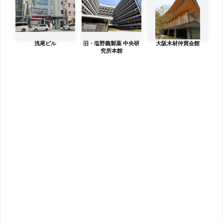
浅尾ビル
旧・塩野義製薬 中央研
大阪木材仲買会館
究所本館