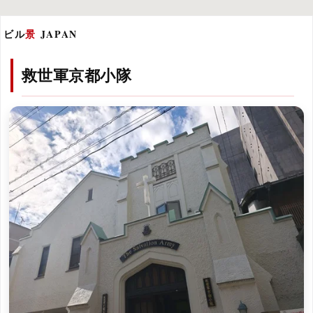
ビル
景
JAPAN
救世軍京都小隊