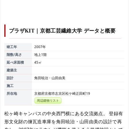
プラザKIT｜京都工芸繊維大学
データと概要
竣工年
2007年
階数/高さ
地上1階
延べ床面積
45㎡
建築主
設計
角田暁治・山田由美
施工
所在地
京都府京都市左京区松ケ崎正田町19
周辺建物リスト
松ヶ崎キャンパスの中央西門横にある交流拠点。 登録有
形文化財の煉瓦造車庫を角田暁治・山田由美の設計で再