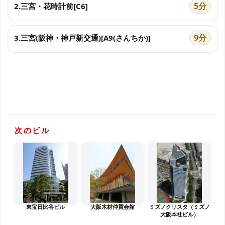
5分
2.三宮・花時計前[C6]
9分
3.三宮(阪神・神戸新交通)[A9(さんちか)]
次のビル
東宝日比谷ビル
大阪木材仲買会館
ミズノクリスタ（ミズノ
大阪本社ビル）