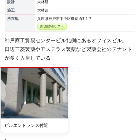
設計
大林組
施工
大林組
所在地
兵庫県神戸市中央区磯辺通3-1-7
周辺建物リスト
神戸商工貿易センタービル北側にあるオフィスビル。
田辺三菱製薬やアステラス製薬など製薬会社のテナント
が多く入居している
ビルエントランス付近