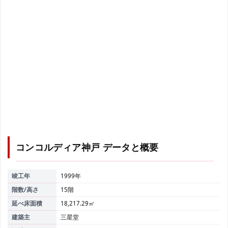
コンコルディア神戸
データと概要
竣工年
1999年
階数/高さ
15階
延べ床面積
18,217.29㎡
建築主
三星堂