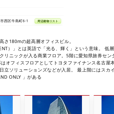
市西区牛島町6-1
周辺建物リスト
高さ180mの超高層オフィスビル。
CENT）」とは英語で「光る、輝く」という意味。 低
クリニックが入る商業フロア。5階に愛知県旅券セン
部はオフィスフロアとしてトヨタファイナンス名古屋
日立ソリューションズなどが入居。 最上階にはスカ
AND ONLY 」がある