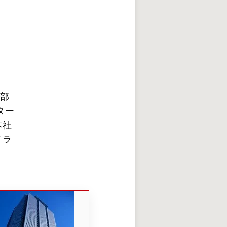
層部
ター
本社
イラ