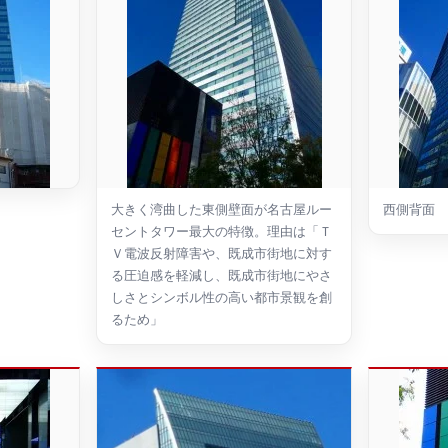
大きく湾曲した東側壁面が名古屋ルー
西側背面
セントタワー最大の特徴。理由は「Ｔ
Ｖ電波反射障害や、既成市街地に対す
る圧迫感を軽減し、既成市街地にやさ
しさとシンボル性の高い都市景観を創
るため」