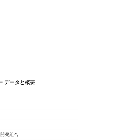
ー
データと概要
再開発組合