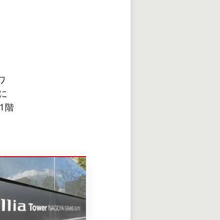
ワ
に
1階