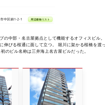
か
市中区錦1-2-1
周辺建物リスト
プの中部・名古屋拠点として機能するオフィスビル。
に伸びる桜通に面して立つ。 堀川に架かる桜橋を渡
当初のビル名称は三井海上名古屋ビルだった。