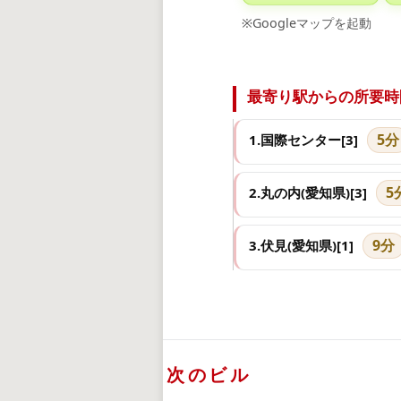
※Googleマップを起動
最寄り駅からの所要時
5分
1.国際センター[3]
5
2.丸の内(愛知県)[3]
9分
3.伏見(愛知県)[1]
次のビル