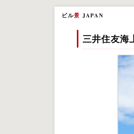
ビル
景
JAPAN
三井住友海