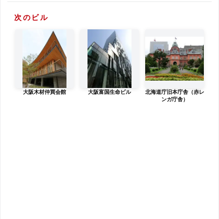
次のビル
大阪木材仲買会館
大阪富国生命ビル
北海道庁旧本庁舎（赤レ
ンガ庁舎）