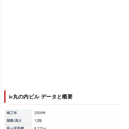
ie丸の内ビル
データと概要
竣工年
2009年
階数/高さ
12階
延べ床面積
8,223㎡