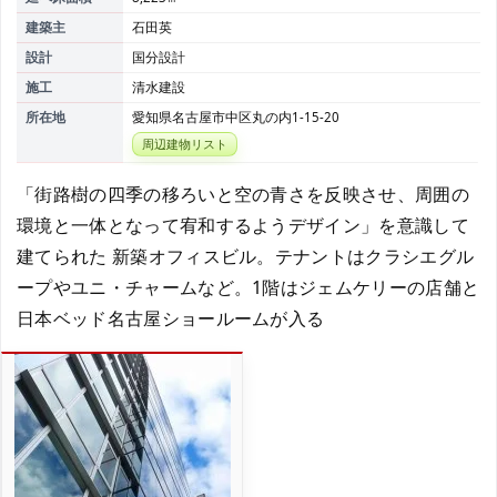
建築主
石田英
設計
国分設計
施工
清水建設
所在地
愛知県名古屋市中区丸の内1-15-20
周辺建物リスト
「街路樹の四季の移ろいと空の青さを反映させ、周囲の
環境と一体となって宥和するようデザイン」を意識して
建てられた 新築オフィスビル。テナントはクラシエグル
ープやユニ・チャームなど。1階はジェムケリーの店舗と
日本ベッド名古屋ショールームが入る