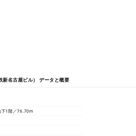
鉄新名古屋ビル）
データと概要
下1階／76.70m