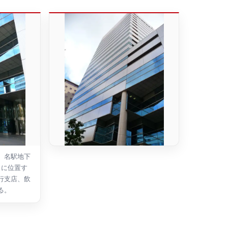
、名駅地下
くに位置す
行支店、飲
る。