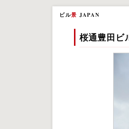
ビル
景
JAPAN
桜通豊田ビ