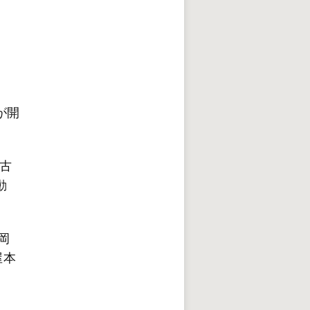
が開
古
動
岡
屋本