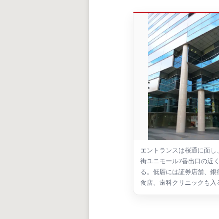
エントランスは桜通に面し
街ユニモール7番出口の近
る。低層には証券店舗、銀
食店、歯科クリニックも入