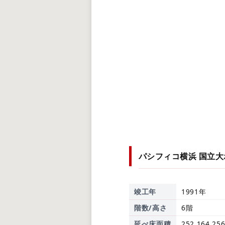
パシフィコ横浜 国立
竣工年
1991年
階数/高さ
6階
延べ床面積
252,164