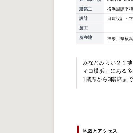
建築主
横浜国際平
設計
日建設計・
施工
所在地
神奈川県横浜
みなとみらい２１地
ィコ横浜」にある多
1階席から3階席まで
地図とアクセス