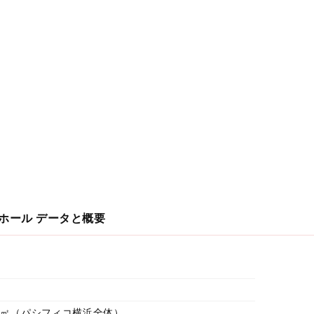
大ホール
データと概要
.256㎡（パシフィコ横浜全体）