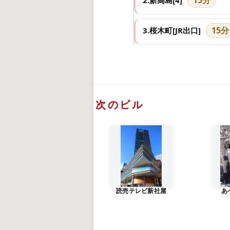
15分
2.新高島[4]
15分
3.桜木町[JR出口]
次のビル
読売テレビ新社屋
あ