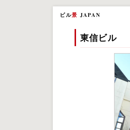
ビル
景
JAPAN
東信ビル