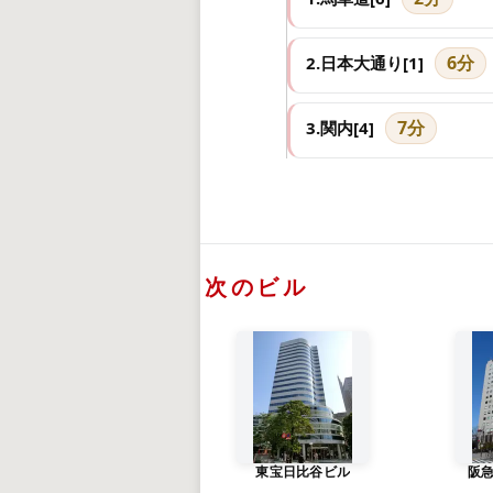
6分
2.日本大通り[1]
7分
3.関内[4]
次のビル
東宝日比谷ビル
阪