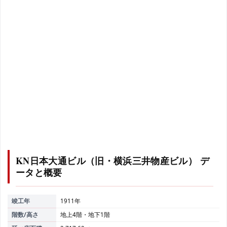
KN日本大通ビル（旧・横浜三井物産ビル）
デ
ータと概要
竣工年
1911年
階数/高さ
地上4階・地下1階