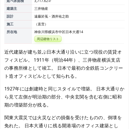
延べ床面積
3,717.62㎡
建築主
三井物産
設計
遠藤於菟・酒井祐之助
施工
（直営）
所在地
神奈川県横浜市中区日本大通14
周辺建物リスト
近代建築が建ち並ぶ日本大通り沿いに立つ現役の賃貸オ
フィスビル。 1911年（明治44年）、三井物産横浜支店
の事務所棟として竣工。 日本で最初の全鉄筋コンクリー
ト造オフィスビルとして知られる。
1927年には創建時と同じスタイルで増築。 日本大通りか
ら見て左側が明治期の部分、中央玄関を含む右側に昭和
期の増築部分が残る。
関東大震災では火災などの損傷を受けたものの、倒壊を
免れた。 日本大通りに残る開港場のオフィス建築とし