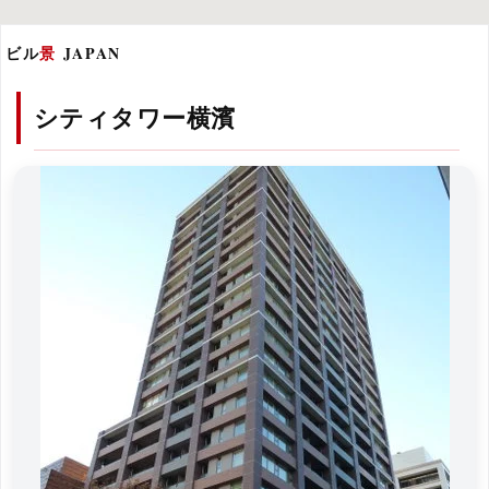
ビル
景
JAPAN
シティタワー横濱