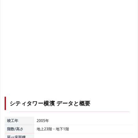
シティタワー横濱
データと概要
竣工年
2005年
階数/高さ
地上23階・地下1階
延べ床面積