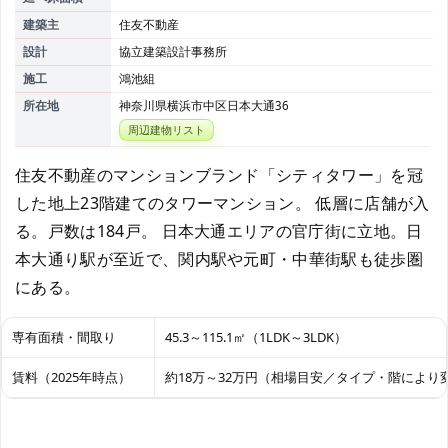
建築主
住友不動産
設計
協立建築設計事務所
施工
鴻池組
所在地
神奈川県横浜市中区日本大通36
周辺建物リスト
住友不動産のマンションブランド「シティタワー」を冠
した地上23階建てのタワーマンション。 低層に店舗が入
る。戸数は184戸。 日本大通エリアの官庁街に立地。日
本大通り駅が至近で、関内駅や元町・中華街駅も徒歩圏
にある。
専有面積・間取り
45.3～115.1㎡（1LDK～3LDK）
賃料（2025年時点）
約18万～32万円（相場目安／タイプ・階により