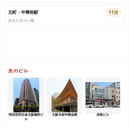
11分
元町・中華街駅
みなとみらい線
次のビル
明治安田生命大阪梅田ビ
大阪木材仲買会館
浅尾ビル
ル