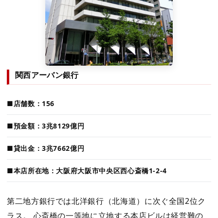
関西アーバン銀行
■店舗数：156
■預金額：3兆8129億円
■貸出金：3兆7662億円
■本店所在地：大阪府大阪市中央区西心斎橋1-2-4
第二地方銀行では北洋銀行（北海道）に次ぐ全国2位ク
ラス。 心斎橋の一等地に立地する本店ビルは経営難の