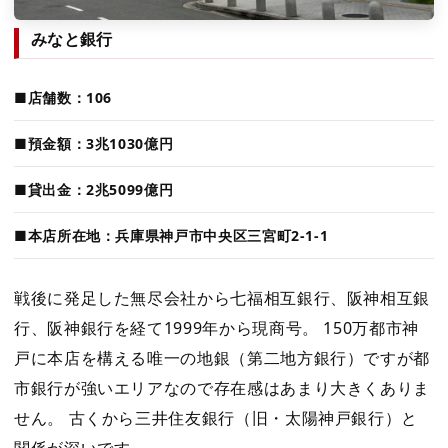
みなと銀行
■店舗数：106
■預金額：3兆1030億円
■貸出金：2兆5099億円
■本店所在地：兵庫県神戸市中央区三宮町2-1-1
戦後に発足した無尽会社から七福相互銀行、阪神相互銀
行、阪神銀行を経て1999年から現商号。 150万都市神
戸に本店を構える唯一の地銀（第二地方銀行）ですが都
市銀行が強いエリアなので存在感はあまり大きくありま
せん。 古くから三井住友銀行（旧・太陽神戸銀行）と