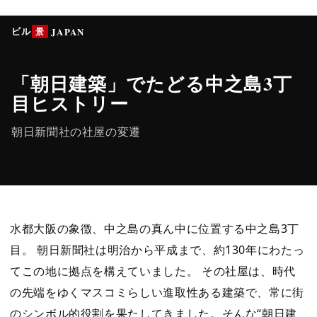
ビル
景
JAPAN
「朝日建築」でたどる中之島3丁
目ヒストリー
朝日新聞社の社屋の変遷
水都大阪の象徴、中之島の真ん中に位置する中之島3丁
目。 朝日新聞社は明治から平成まで、約130年にわたっ
てこの地に拠点を構えていました。 その社屋は、時代
の先端をゆくマスコミらしい進取性ある建築で、常に街
のシンボル的役割を果たしてきました。そんな“朝日建