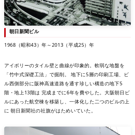
朝日新聞ビル
1968（昭和43）年～2013（平成25）年
アイボリーのタイル壁と曲線が印象的。軟弱な地盤を
「竹中式深礎工法」で掘削。 地下に5層の印刷工場、ビ
ル西側部分に阪神高速道路を通す珍しい構造の地下5
階・地上13階は 完成までに6年を費やした。大阪朝日ビ
ルにあった航空棟を移築し、一体化した二つのビルの上
に 朝日新聞社の社旗がはためいていた。