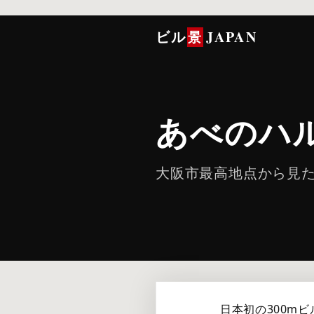
ビル
JAPAN
景
あべのハ
大阪市最高地点から見
日本初の300m