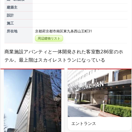
建築主
設計
施工
所在地
京都府京都市南区東九条西山王町31
周辺建物リスト
商業施設アバンティと一体開発された客室数286室のホ
テル。最上階はスカイレストランになっている
エントランス