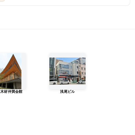
阪木材仲買会館
浅尾ビル