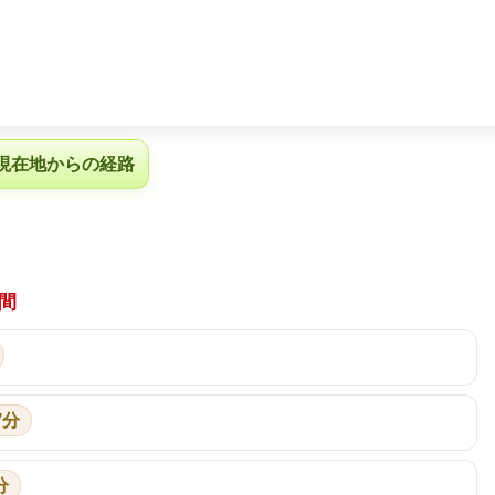
現在地からの経路
間
7分
分