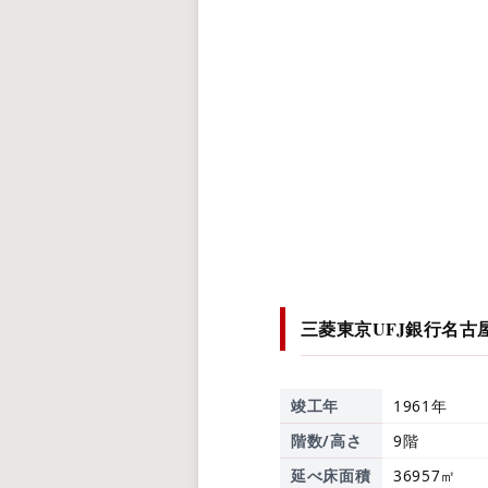
三菱東京UFJ銀行名
竣工年
1961年
階数/高さ
9階
延べ床面積
36957㎡