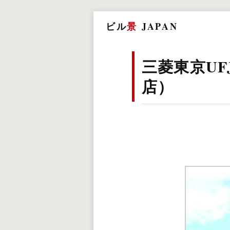
ビル
景
JAPAN
三菱東京U
店）