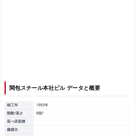
関包スチール本社ビル
データと概要
竣工年
1993年
階数/高さ
9階?
延べ床面積
建築主