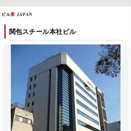
ビル
景
JAPAN
関包スチール本社ビル