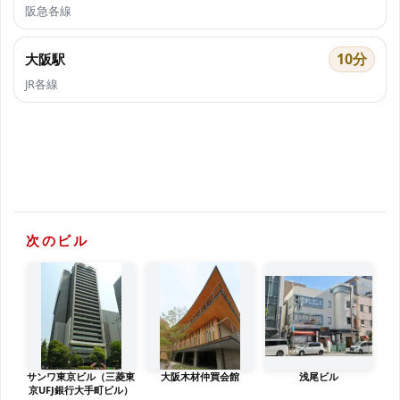
阪急各線
10分
大阪駅
JR各線
次のビル
サンワ東京ビル（三菱東
大阪木材仲買会館
浅尾ビル
京UFJ銀行大手町ビル）