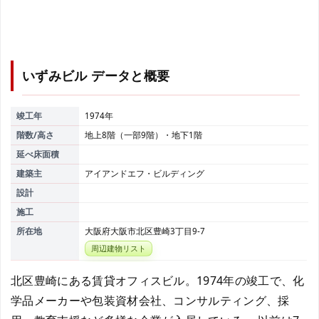
いずみビル
データと概要
竣工年
1974年
階数/高さ
地上8階（一部9階）・地下1階
延べ床面積
建築主
アイアンドエフ・ビルディング
設計
施工
所在地
大阪府大阪市北区豊崎3丁目9-7
周辺建物リスト
北区豊崎にある賃貸オフィスビル。1974年の竣工で、化
学品メーカーや包装資材会社、コンサルティング、採