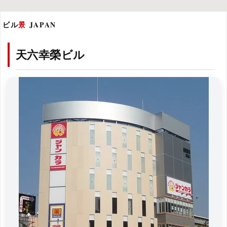
ビル
景
JAPAN
天六幸榮ビル