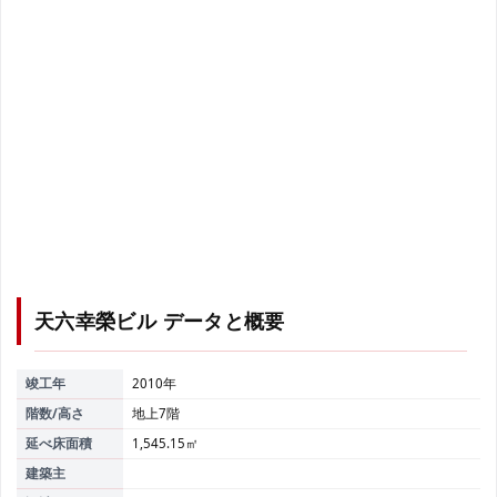
天六幸榮ビル
データと概要
竣工年
2010年
階数/高さ
地上7階
延べ床面積
1,545.15㎡
建築主