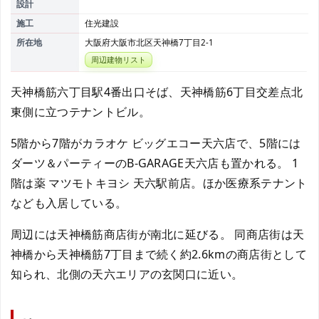
設計
施工
住光建設
所在地
大阪府大阪市北区天神橋7丁目2-1
周辺建物リスト
天神橋筋六丁目駅4番出口そば、天神橋筋6丁目交差点北
東側に立つテナントビル。
5階から7階がカラオケ ビッグエコー天六店で、5階には
ダーツ＆パーティーのB-GARAGE天六店も置かれる。 1
階は薬 マツモトキヨシ 天六駅前店。ほか医療系テナント
なども入居している。
周辺には天神橋筋商店街が南北に延びる。 同商店街は天
神橋から天神橋筋7丁目まで続く約2.6kmの商店街として
知られ、北側の天六エリアの玄関口に近い。