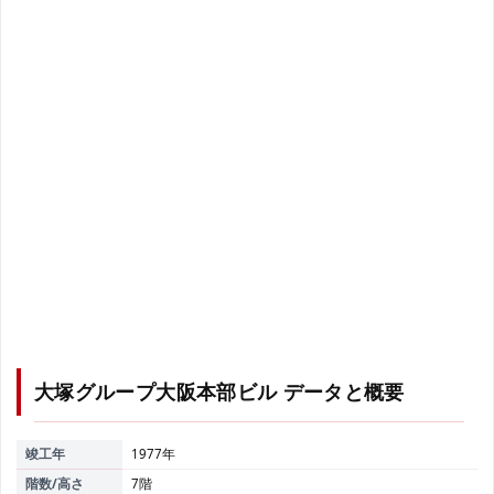
大塚グループ大阪本部ビル
データと概要
竣工年
1977年
階数/高さ
7階