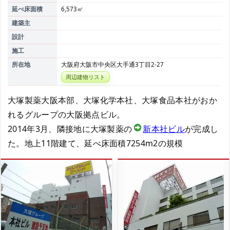
延べ床面積
6,573㎡
建築主
設計
施工
所在地
大阪府大阪市中央区大手通3丁目2-27
周辺建物リスト
大塚製薬大阪本部、大塚化学本社、大塚食品本社がおか
れるグループの大阪拠点ビル。
2014年3月、隣接地に大塚製薬の
新本社ビル
が完成し
た。地上11階建て、延べ床面積7254m2の規模