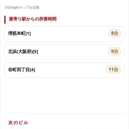
※Googleマップを起動
最寄り駅からの所要時間
8分
堺筋本町[1]
9分
北浜(大阪府)[5]
11分
谷町四丁目[4]
次のビル