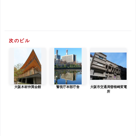
次のビル
大阪木材仲買会館
警視庁本部庁舎
大阪市交通局曽根崎変電
所