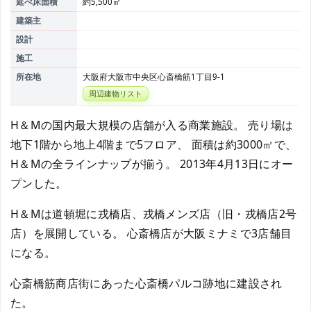
延べ床面積
約5,500㎡
建築主
設計
施工
所在地
大阪府大阪市中央区心斎橋筋1丁目9-1
周辺建物リスト
H＆Mの国内最大規模の店舗が入る商業施設。 売り場は
地下1階から地上4階まで5フロア、 面積は約3000㎡で、
H＆Mの全ラインナップが揃う。 2013年4月13日にオー
プンした。
H＆Mは道頓堀に戎橋店、戎橋メンズ店（旧・戎橋店2号
店）を展開している。 心斎橋店が大阪ミナミで3店舗目
になる。
心斎橋筋商店街にあった心斎橋パルコ跡地に建設され
た。