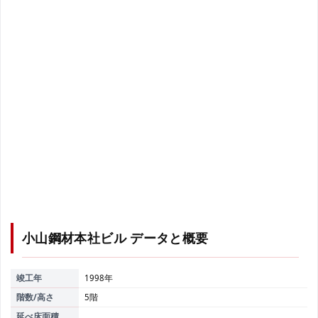
小山鋼材本社ビル
データと概要
竣工年
1998年
階数/高さ
5階
延べ床面積