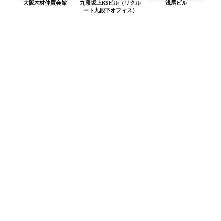
大阪木材仲買会館
九段坂上KSビル（リクル
浅尾ビル
ート九段下オフィス）