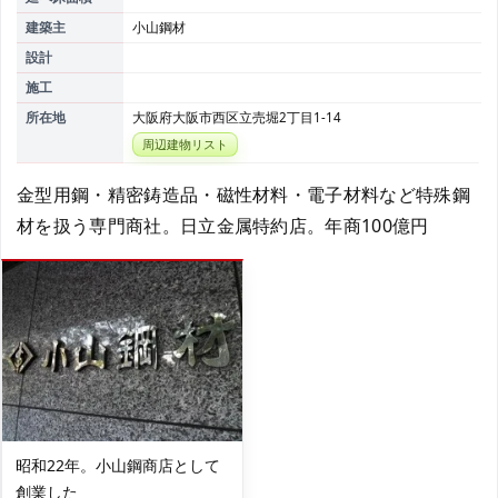
建築主
小山鋼材
設計
施工
所在地
大阪府大阪市西区立売堀2丁目1-14
周辺建物リスト
金型用鋼・精密鋳造品・磁性材料・電子材料など特殊鋼
材を扱う専門商社。日立金属特約店。年商100億円
昭和22年。小山鋼商店として
創業した