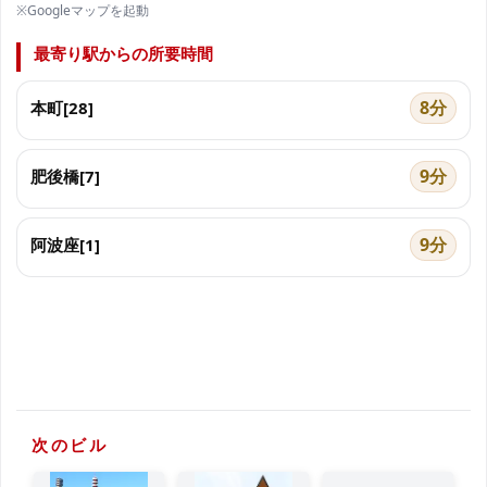
※Googleマップを起動
最寄り駅からの所要時間
8分
本町[28]
9分
肥後橋[7]
9分
阿波座[1]
次のビル