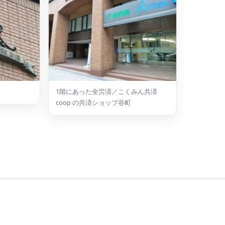
1階にあった全労済／こくみん共済
coop の共済ショップ谷町