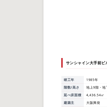
サンシャイン大手前ビ
竣工年
1985年
階数/高さ
地上9階・地下
延べ床面積
4,436.54㎡
建築主
大阪興発