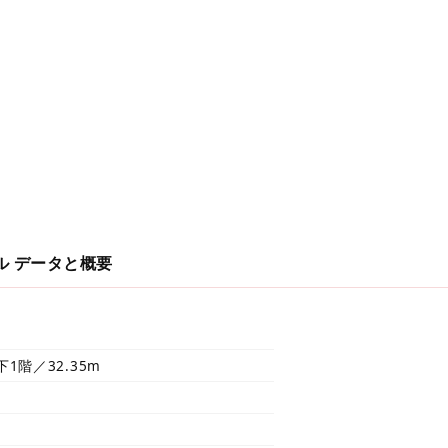
ル
データと概要
1階／32.35m