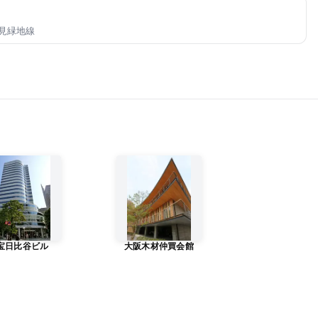
鶴見緑地線
宝日比谷ビル
大阪木材仲買会館