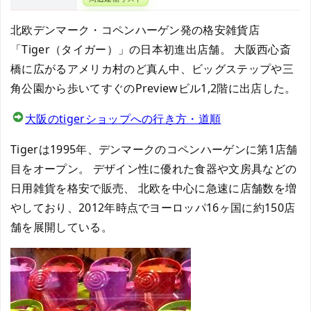
北欧デンマーク・コペンハーゲン発の格安雑貨店
「Tiger（タイガー）」の日本初進出店舗。 大阪西心斎
橋に広がるアメリカ村のど真ん中、ビッグステップや三
角公園から歩いてすぐのPreviewビル1,2階に出店した。
大阪のtigerショップへの行き方・道順
Tigerは1995年、デンマークのコペンハーゲンに第1店舗
目をオープン。 デザイン性に優れた食器や文房具などの
日用雑貨を格安で販売、 北欧を中心に急速に店舗数を増
やしており、2012年時点でヨーロッパ16ヶ国に約150店
舗を展開している。