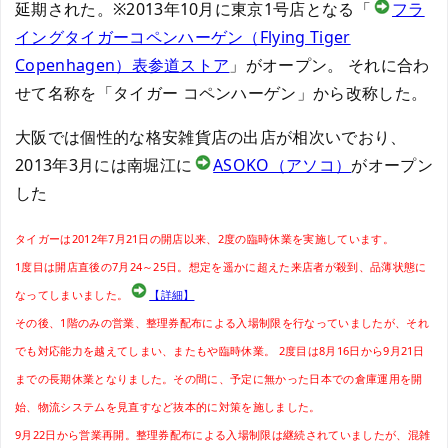
延期された。※2013年10月に東京1号店となる「
フラ
イングタイガーコペンハーゲン（Flying Tiger
Copenhagen）表参道ストア
」がオープン。 それに合わ
せて名称を「タイガー コペンハーゲン」から改称した。
大阪では個性的な格安雑貨店の出店が相次いでおり、
2013年3月には南堀江に
ASOKO（アソコ）
がオープン
した
タイガーは2012年7月21日の開店以来、2度の臨時休業を実施しています。
1度目は開店直後の7月24～25日。想定を遥かに超えた来店者が殺到、品薄状態に
なってしまいました。
【詳細】
その後、1階のみの営業、整理券配布による入場制限を行なっていましたが、それ
でも対応能力を越えてしまい、またもや臨時休業。 2度目は8月16日から9月21日
までの長期休業となりました。その間に、予定に無かった日本での倉庫運用を開
始、物流システムを見直すなど抜本的に対策を施しました。
9月22日から営業再開。整理券配布による入場制限は継続されていましたが、混雑