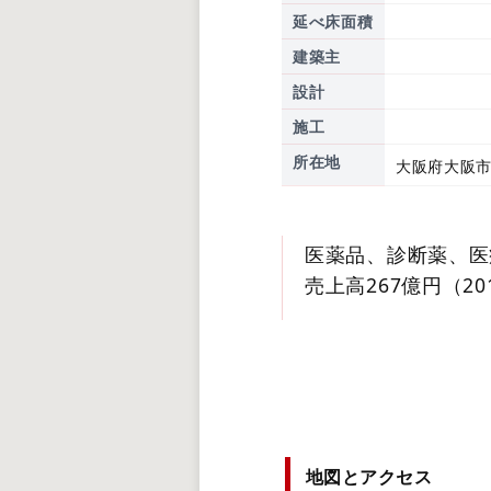
延べ床面積
建築主
設計
施工
所在地
大阪府大阪市
医薬品、診断薬、医
売上高267億円（20
地図とアクセス