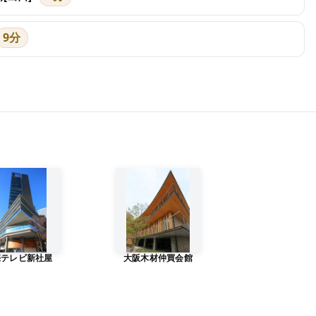
9分
売テレビ新社屋
大阪木材仲買会館