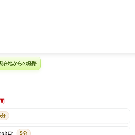
現在地からの経路
間
5分
5分
[出口]