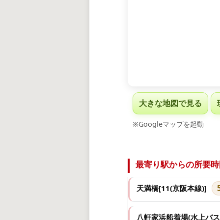
大きな地図で見る
※Googleマップを起動
最寄り駅からの所要時
天満橋[11(京阪本線)]
八軒家浜船着場(水上バス)