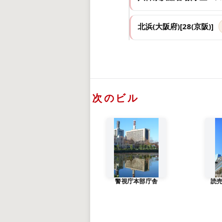
北浜(大阪府)[28(京阪)]
次のビル
警視庁本部庁舎
読