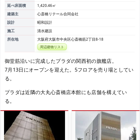
延べ床面積
1,420.46㎡
建築主
心斎橋リテール合同会社
設計
昭和設計
施工
清水建設
所在地
大阪府大阪市中央区心斎橋筋2丁目8-18
周辺建物リスト
御堂筋沿いに完成したプラダの関西初の旗艦店。
7月13日にオープンを迎えた。5フロアを売り場としてい
る。
プラダは近隣の大丸心斎橋店本館にも店舗を構えてい
る。