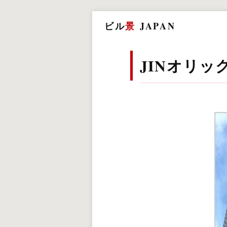
ビル
景
JAPAN
JINオリッ