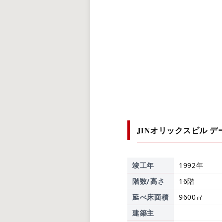
JINオリックスビル
デ
竣工年
1992年
階数/高さ
16階
延べ床面積
9600㎡
建築主