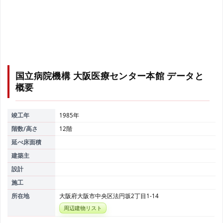
国立病院機構 大阪医療センター本館
データと
概要
竣工年
1985年
階数/高さ
12階
延べ床面積
建築主
設計
施工
所在地
大阪府大阪市中央区法円坂2丁目1-14
周辺建物リスト