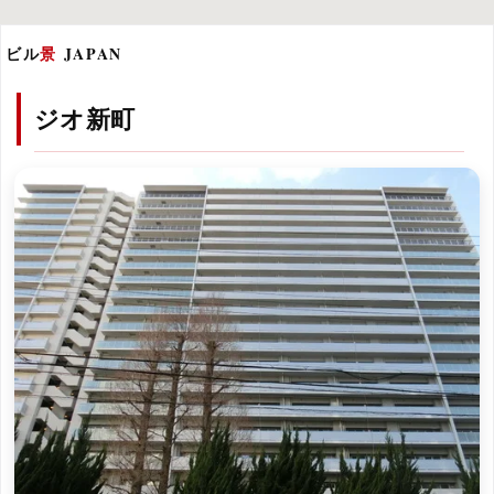
ビル
景
JAPAN
ジオ新町