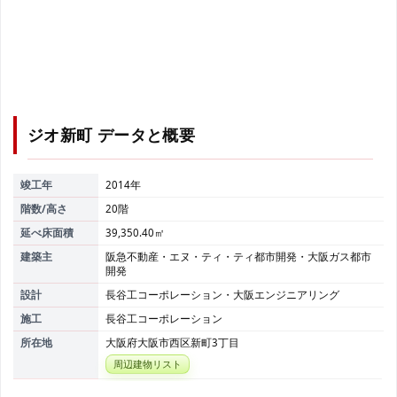
ジオ新町
データと概要
竣工年
2014年
階数/高さ
20階
延べ床面積
39,350.40㎡
建築主
阪急不動産・エヌ・ティ・ティ都市開発・大阪ガス都市
開発
設計
長谷工コーポレーション・大阪エンジニアリング
施工
長谷工コーポレーション
所在地
大阪府大阪市西区新町3丁目
周辺建物リスト