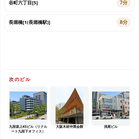
7分
谷町六丁目[5]
8分
長堀橋[1(長堀橋駅)]
次のビル
九段坂上KSビル（リクル
大阪木材仲買会館
浅尾ビル
ート九段下オフィス）