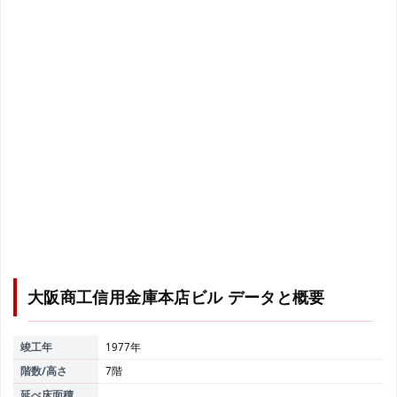
大阪商工信用金庫本店ビル
データと概要
竣工年
1977年
階数/高さ
7階
延べ床面積