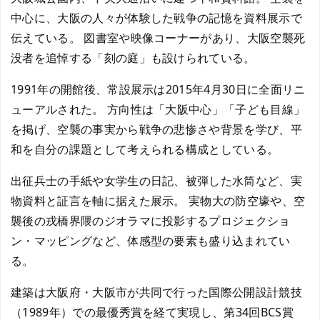
中心に、大阪の人々が体験した戦争の記憶を資料展示で
伝えている。 図書室や映像コーナーがあり、大阪空襲死
没者を追悼する「刻の庭」も設けられている。
1991年の開館後、常設展示は2015年4月30日に全面リニ
ューアルされた。 方向性は「大阪中心」「子ども目線」
を掲げ、空襲の事実から戦争の悲惨さや背景を学び、平
和を自分の課題として考えられる構成としている。
出征兵士の手紙や女学生の日記、被弾した水筒など、実
物資料と証言を軸に据えた展示。 実物大の防空壕や、空
襲後の戎橋界隈のジオラマに投影するプロジェクショ
ン・マッピングなど、体感型の要素も盛り込まれてい
る。
建築は大阪府・大阪市が共同で行った国際公開設計競技
（1989年）での最優秀賞を経て実現し、第34回BCS賞