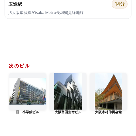
14分
玉造駅
JR大阪環状線/Osaka Metro長堀鶴見緑地線
次のビル
旧・小学館ビル
大阪富国生命ビル
大阪木材仲買会館