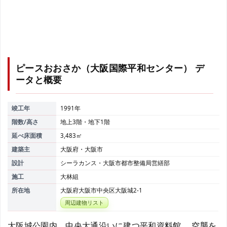
ピースおおさか（大阪国際平和センター）
デ
ータと概要
竣工年
1991年
階数/高さ
地上3階・地下1階
延べ床面積
3,483㎡
建築主
大阪府・大阪市
設計
シーラカンス・大阪市都市整備局営繕部
施工
大林組
所在地
大阪府大阪市中央区大阪城2-1
周辺建物リスト
大阪城公園内、中央大通沿いに建つ平和資料館。 空襲を