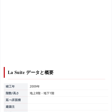
La Suite
データと概要
竣工年
2009年
階数/高さ
地上9階・地下1階
延べ床面積
建築主