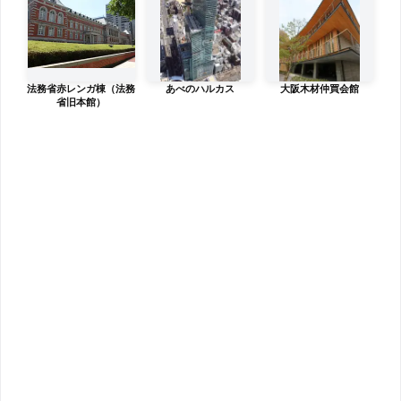
法務省赤レンガ棟（法務
あべのハルカス
大阪木材仲買会館
省旧本館）