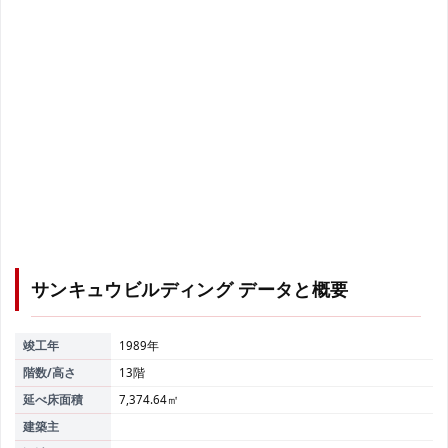
サンキュウビルディング
データと概要
竣工年
1989年
階数/高さ
13階
延べ床面積
7,374.64㎡
建築主