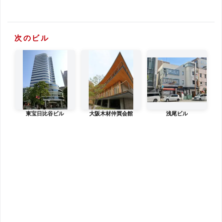
次のビル
東宝日比谷ビル
大阪木材仲買会館
浅尾ビル