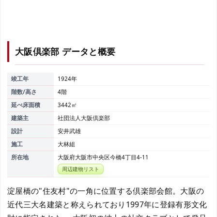
大阪倶楽部
データと概要
竣工年
1924年
階数/高さ
4階
延べ床面積
3442㎡
建築主
社団法人大阪倶楽部
設計
安井武雄
施工
大林組
所在地
大阪府大阪市中央区今橋4丁目4-11
周辺建物リスト
淀屋橋の"住友村"の一角に位置する倶楽部会館。大阪の
近代三大名建築と称えられており1997年に登録有形文化