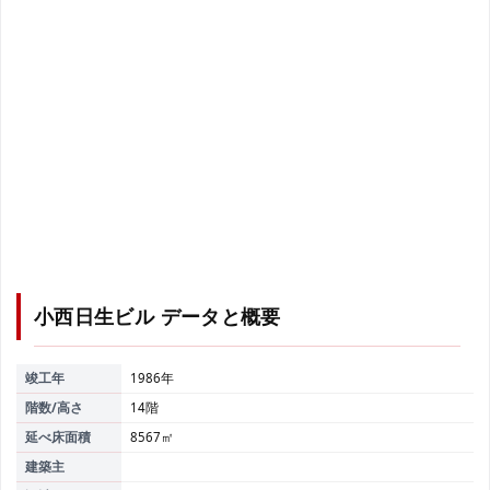
小西日生ビル
データと概要
竣工年
1986年
階数/高さ
14階
延べ床面積
8567㎡
建築主