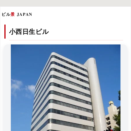
ビル
景
JAPAN
小西日生ビル