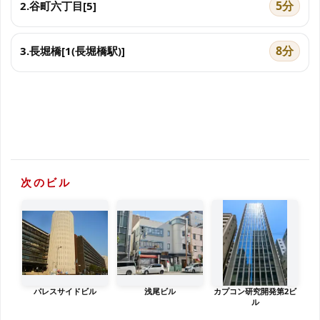
5分
2.谷町六丁目[5]
8分
3.長堀橋[1(長堀橋駅)]
次のビル
パレスサイドビル
浅尾ビル
カプコン研究開発第2ビ
ル