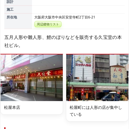
設計
施工
所在地
大阪府大阪市中央区安堂寺町2丁目6-21
周辺建物リスト
五月人形や雛人形、鯉のぼりなどを販売する久宝堂の本
社ビル。
松屋本店
松屋町には人形の店が集中し
ている