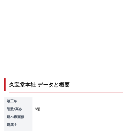
久宝堂本社
データと概要
竣工年
階数/高さ
8階
延べ床面積
建築主