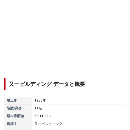
又一ビルディング
データと概要
竣工年
1985年
階数/高さ
11階
延べ床面積
6,911.22㎡
建築主
又一ビルディング