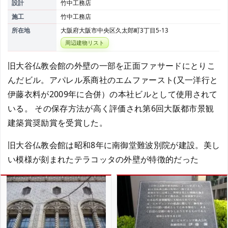
設計
竹中工務店
施工
竹中工務店
所在地
大阪府大阪市中央区久太郎町3丁目5-13
周辺建物リスト
旧大谷仏教会館の外壁の一部を正面ファサードにとりこ
んだビル。アパレル系商社のエムファースト(又一洋行と
伊藤衣料が2009年に合併）の本社ビルとして使用されて
いる。 その保存方法が高く評価され第6回大阪都市景観
建築賞奨励賞を受賞した。
旧大谷仏教会館は昭和8年に南御堂難波別院が建設。美し
い模様が刻まれたテラコッタの外壁が特徴的だった