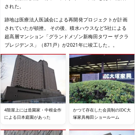
された。
跡地は医療法人医誠会による再開発プロジェクトが計画
されていたが頓挫。 その後、積水ハウスなど5社による
超高層マンション「グランドメゾン新梅田タワー ザクラ
ブレジデンス」（871戸）が2021年に竣工した。。
4階屋上には造園家・中根金作
かつて存在した会員制のIDC大
による日本庭園があった
塚家具梅田ショールーム