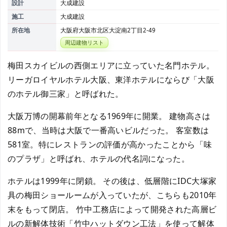
設計
大成建設
施工
大成建設
所在地
大阪府大阪市北区大淀南2丁目2-49
周辺建物リスト
梅田スカイビルの西側エリアに立っていた名門ホテル。
リーガロイヤルホテル大阪、東洋ホテルにならび「大阪
のホテル御三家」と呼ばれた。
大阪万博の開幕前年となる1969年に開業。 建物高さは
88mで、当時は大阪で一番高いビルだった。 客室数は
581室。特にレストランの評価が高かったことから「味
のプラザ」と呼ばれ、ホテルの代名詞になった。
ホテルは1999年に閉鎖。 その後は、低層階にIDC大塚家
具の梅田ショールームが入っていたが、こちらも2010年
末をもって閉店。 竹中工務店によって開発された高層ビ
ルの新解体技術「竹中ハットダウン工法」を使って解体