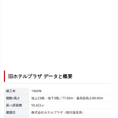
旧ホテルプラザ
データと概要
竣工年
1969年
階数/高さ
地上23階・地下3階／77.00m・最高部高さ88.00m
延べ床面積
50,422㎡
建築主
株式会社ホテルプラザ（朝日放送系）