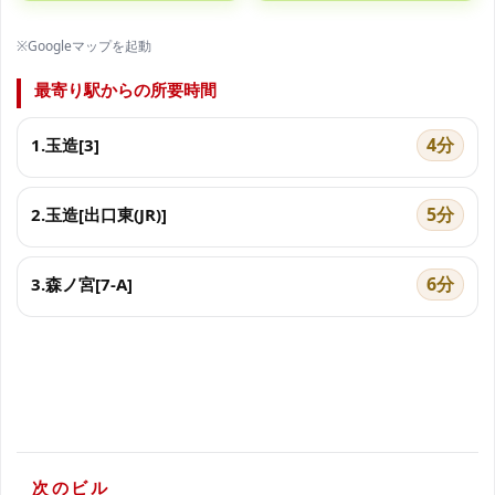
※Googleマップを起動
最寄り駅からの所要時間
4分
1.玉造[3]
5分
2.玉造[出口東(JR)]
6分
3.森ノ宮[7-A]
次のビル