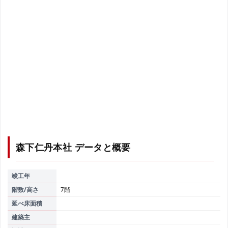
森下仁丹本社
データと概要
竣工年
階数/高さ
7階
延べ床面積
建築主