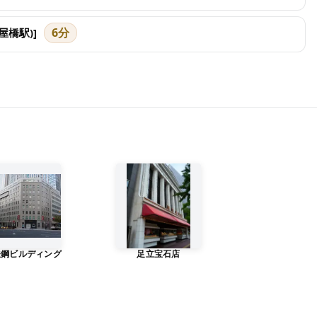
6分
屋橋駅)]
鉄鋼ビルディング
足立宝石店