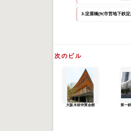
3.淀屋橋[9(市営地下鉄淀
次のビル
大阪木材仲買会館
第一