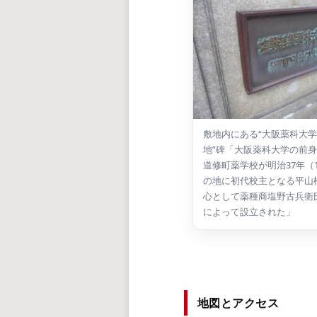
敷地内にある“大阪薬科大
地”碑「大阪薬科大学の前
道修町薬学校が明治37年（1
の地に初代校主となる平山
心として薬種商塩野古兵衛
によって設立された」
地図とアクセス