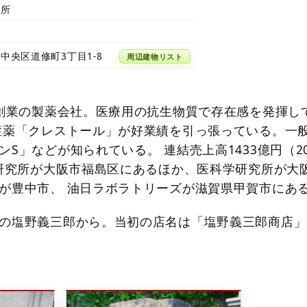
究所
中央区道修町3丁目1-8
周辺建物リスト
年創業の製薬会社。医療用の抗生物質で存在感を発揮し
症薬「クレストール」が好業績を引っ張っている。一
S」などが知られている。 連結売上高1433億円（20
央研究所が大阪市福島区にあるほか、医科学研究所が大
が豊中市、 油日ラボラトリーズが滋賀県甲賀市にあ
の塩野義三郎から。当初の店名は「塩野義三郎商店」