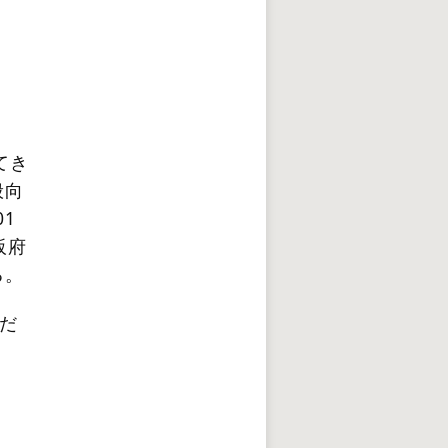
てき
般向
1
阪府
る。
だ