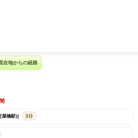
現在地からの経路
間
3分
淀屋橋駅)]