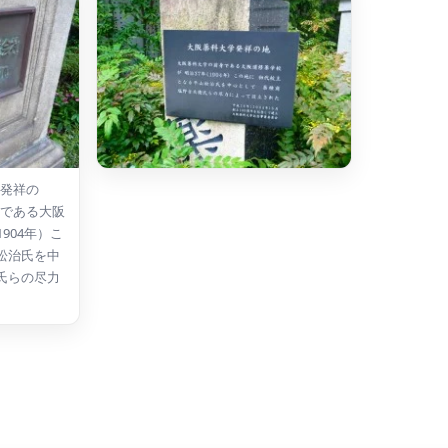
学発祥の
身である大阪
904年）こ
松治氏を中
氏らの尽力