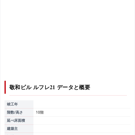
敬和ビル ルフレ21
データと概要
竣工年
階数/高さ
10階
延べ床面積
建築主