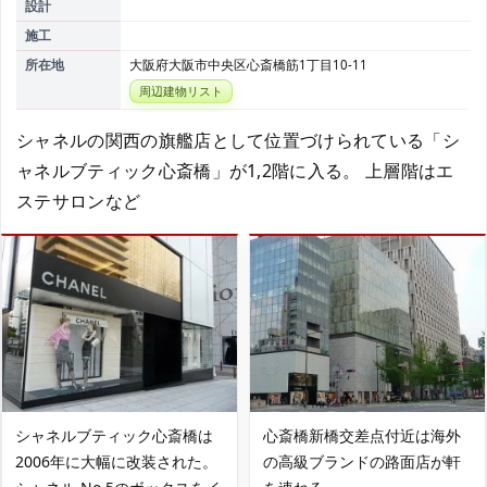
設計
施工
所在地
大阪府大阪市中央区心斎橋筋1丁目10-11
周辺建物リスト
シャネルの関西の旗艦店として位置づけられている「シ
ャネルブティック心斎橋」が1,2階に入る。 上層階はエ
ステサロンなど
シャネルブティック心斎橋は
心斎橋新橋交差点付近は海外
2006年に大幅に改装された。
の高級ブランドの路面店が軒