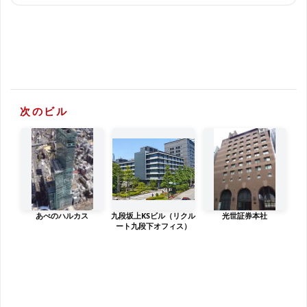
次のビル
あべのハルカス
九段坂上KSビル（リクル
光世証券本社
ート九段下オフィス）