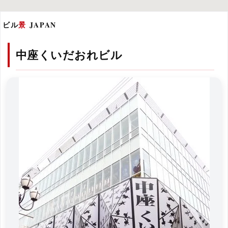
ビル
景
JAPAN
中座くいだおれビル