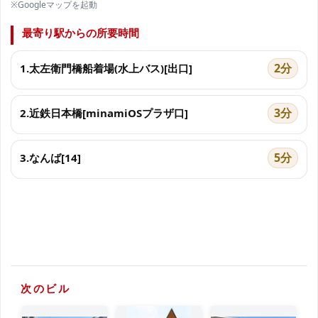
※Googleマップを起動
最寄り駅からの所要時間
2分
1.太左衛門橋船着場(水上バス)[出口]
3分
2.近鉄日本橋[minamiOSプラザ口]
5分
3.なんば[14]
次のビル