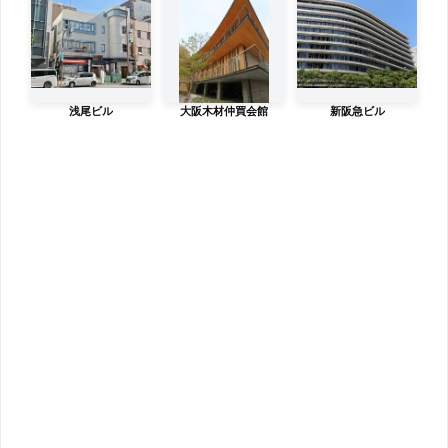
浅尾ビル
大阪木材仲買会館
新阪急ビル