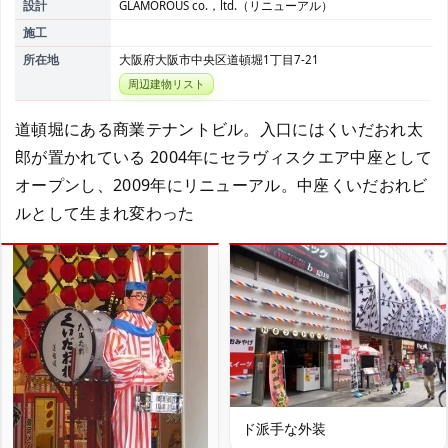
設計
GLAMOROUS co.，ltd.（リニューアル）
施工
所在地
大阪府大阪市中央区道頓堀1丁目7-21
周辺建物リスト
道頓堀にある商業テナントビル。入口にはくいだおれ太
郎が置かれている 2004年にセラヴィスクエア中座として
オープンし、2009年にリニューアル。中座くいだおれビ
ルとして生まれ変わった
ド派手な外装