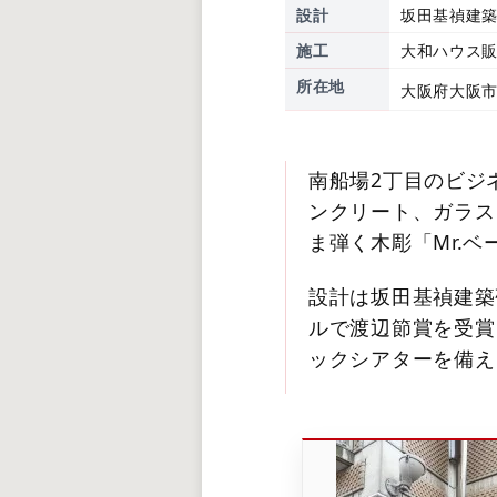
設計
坂田基禎建
施工
大和ハウス
所在地
大阪府大阪市
南船場2丁目のビジ
ンクリート、ガラス
ま弾く木彫「Mr.
設計は坂田基禎建築
ルで渡辺節賞を受賞
ックシアターを備え