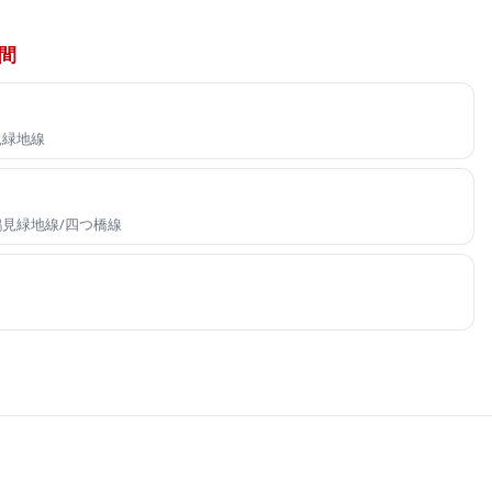
間
鶴見緑地線
長堀鶴見緑地線/四つ橋線