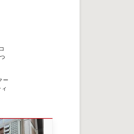
コ
つ
クー
ティ