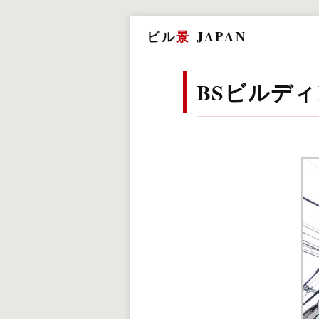
ビル
景
JAPAN
BSビルデ