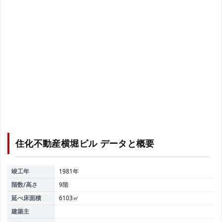
住化不動産横堀ビル
データと概要
竣工年
1981年
階数/高さ
9階
延べ床面積
6103㎡
建築主